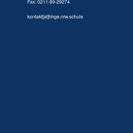
Fax: 0211-89-29274
kontakt[at]hhge.nrw.schule