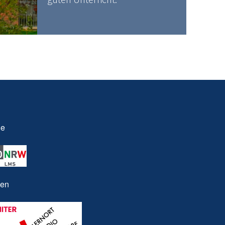
le
nen