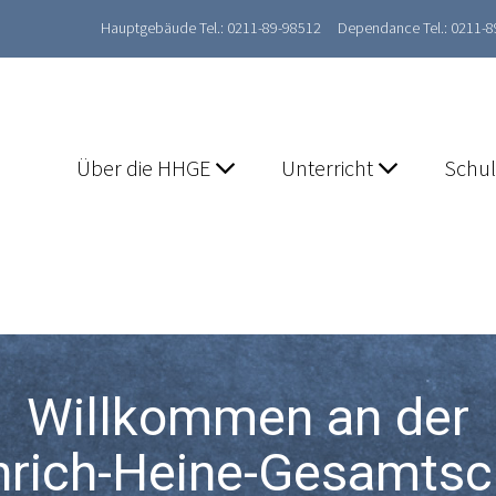
Hauptgebäude Tel.: 0211-89-98512
Dependance Tel.: 0211-
Über die HHGE
Unterricht
Schu
Willkommen an der
nrich-Heine-Gesamtsc