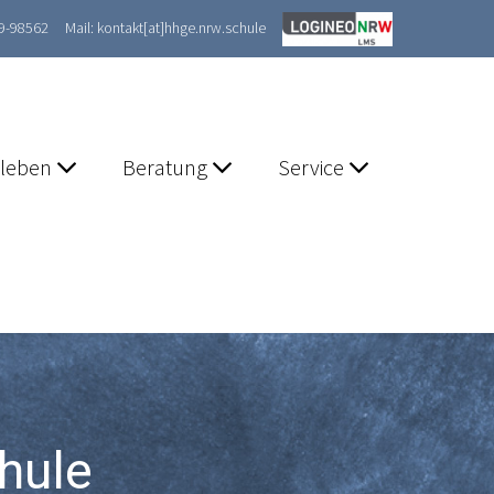
89-98562
Mail: kontakt[at]hhge.nrw.schule
lleben
Beratung
Service
hule