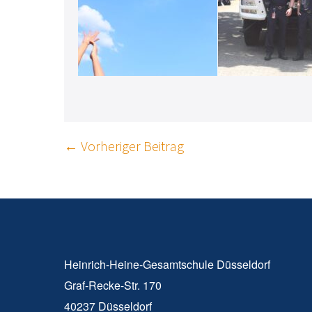
Beitragsnavigation
← Vorheriger Beitrag
Heinrich-Heine-Gesamtschule Düsseldorf
Graf-Recke-Str. 170
40237 Düsseldorf