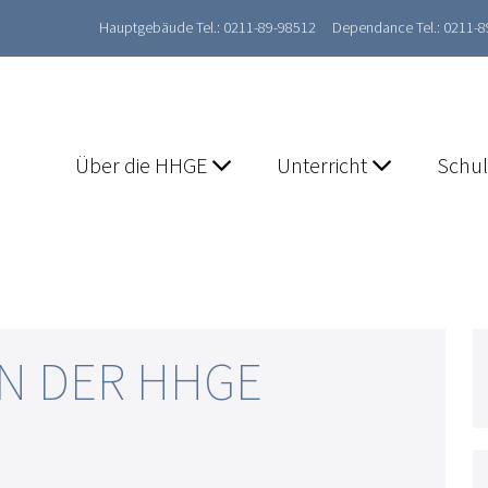
Hauptgebäude Tel.: 0211-89-98512
Dependance Tel.: 0211-
Über die HHGE
Unterricht
Schu
AN DER HHGE