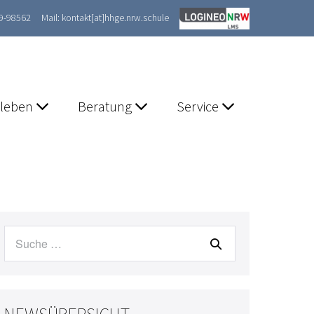
89-98562
Mail: kontakt[at]hhge.nrw.schule
lleben
Beratung
Service
Suche
nach: