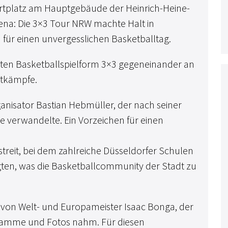
ortplatz am Hauptgebäude der Heinrich-Heine-
rena: Die 3×3 Tour NRW machte Halt in
 für einen unvergesslichen Basketballtag.
bten Basketballspielform 3×3 gegeneinander an
ttkämpfe.
anisator Bastian Hebmüller, der nach seiner
ge verwandelte. Ein Vorzeichen für einen
streit, bei dem zahlreiche Düsseldorfer Schulen
en, was die Basketballcommunity der Stadt zu
 von Welt- und Europameister Isaac Bonga, der
gramme und Fotos nahm. Für diesen