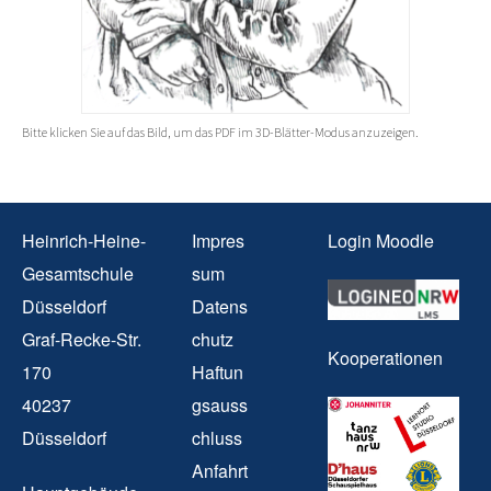
Bitte klicken Sie auf das Bild, um das PDF im 3D-Blätter-Modus anzuzeigen.
Heinrich-Heine-
Impres
Login Moodle
Gesamtschule
sum
Düsseldorf
Datens
Graf-Recke-Str.
chutz
Kooperationen
170
Haftun
40237
gsauss
Düsseldorf
chluss
Anfahrt