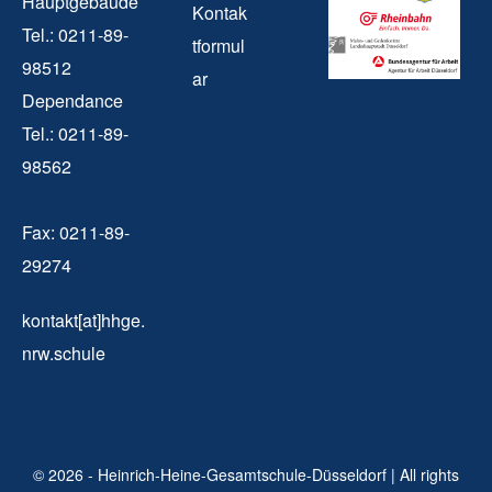
Hauptgebäude
Kontak
Tel.: 0211-89-
tformul
98512
ar
Dependance
Tel.: 0211-89-
98562
Fax: 0211-89-
29274
kontakt[at]hhge.
nrw.schule
© 2026 - Heinrich-Heine-Gesamtschule-Düsseldorf | All rights