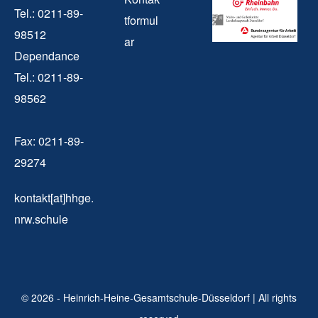
Tel.: 0211-89-
tformul
98512
ar
Dependance
Tel.: 0211-89-
98562
Fax: 0211-89-
29274
kontakt[at]hhge.
nrw.schule
© 2026 - Heinrich-Heine-Gesamtschule-Düsseldorf | All rights