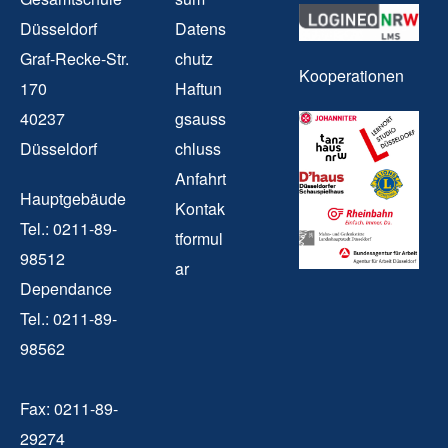
Düsseldorf
Datens
Graf-Recke-Str.
chutz
Kooperationen
170
Haftun
40237
gsauss
Düsseldorf
chluss
Anfahrt
Hauptgebäude
Kontak
Tel.: 0211-89-
tformul
98512
ar
Dependance
Tel.: 0211-89-
98562
Fax: 0211-89-
29274