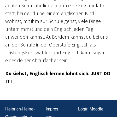
achten Schuljahr findet dann eine Englandfahrt
statt, bei der du bei einem englischen Kind
wohnst, mit ihm zur Schule gehst, viele Dinge
unternimmst und dein Englisch jeden Tag
anwenden kannst. Außerdem kannst du bei uns
an der Schule in der Oberstufe Englisch als
Leistungskurs wählen und Englisch kann sogar
eines deiner Abiturfächer sein.
Du siehst, Englisch lernen lohnt sich. JUST DO
IT!
Heinrich-Heine-
Impres
Login Moodle
Gesamtschule
sum