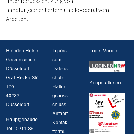
unter Berücksichtigung von
handlungsorientiertem und kooperativem
Arbeiten.
Heinrich-Heine-
Impres
Login Moodle
Gesamtschule
sum
Düsseldorf
Datens
Graf-Recke-Str.
chutz
Kooperationen
170
Haftun
40237
gsauss
Düsseldorf
chluss
Anfahrt
Hauptgebäude
Kontak
Tel.: 0211-89-
tformul