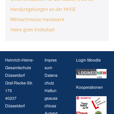
Handyregelungen an der HHGE
Mitmachmesse Handwerk
Heine goes Volleyball
Heinrich-Heine-
Impres
Login Moodle
Gesamtschule
sum
Düsseldorf
Datens
Graf-Recke-Str.
chutz
Kooperationen
170
Haftun
40237
gsauss
Düsseldorf
chluss
Anfahrt