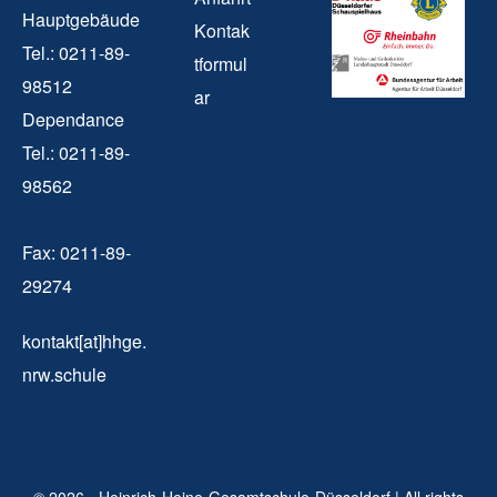
Hauptgebäude
Kontak
Tel.: 0211-89-
tformul
98512
ar
Dependance
Tel.: 0211-89-
98562
Fax: 0211-89-
29274
kontakt[at]hhge.
nrw.schule