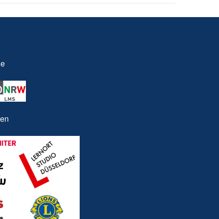
le
nen