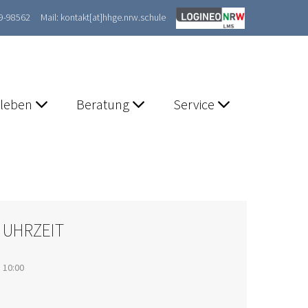
89-98562
Mail: kontakt[at]hhge.nrw.schule
lleben
Beratung
Service
UHRZEIT
10:00