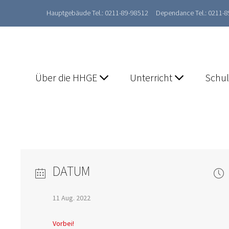
Hauptgebäude Tel.: 0211-89-98512
Dependance Tel.: 0211-
Über die HHGE
Unterricht
Schu
DATUM
11 Aug. 2022
Vorbei!