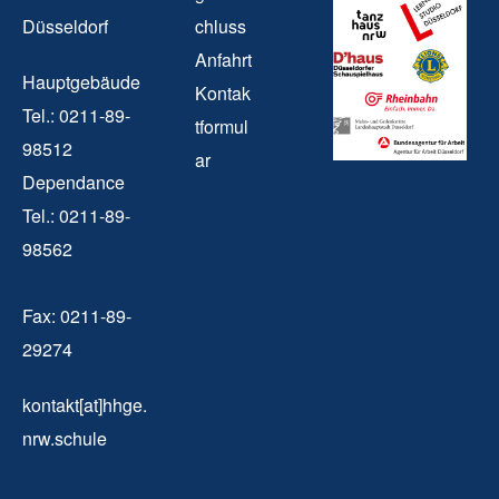
Düsseldorf
chluss
Anfahrt
Hauptgebäude
Kontak
Tel.: 0211-89-
tformul
98512
ar
Dependance
Tel.: 0211-89-
98562
Fax: 0211-89-
29274
kontakt[at]hhge.
nrw.schule