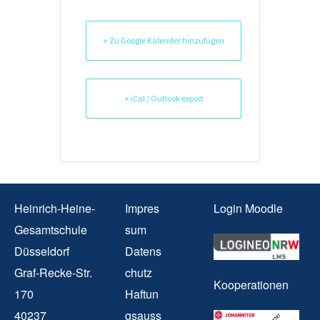
+ Zu Google Kalender hinzufügen
+ iCal / Outlook export
Heinrich-Heine-
Impres
Login Moodle
Gesamtschule
sum
Düsseldorf
Datens
Graf-Recke-Str.
chutz
Kooperationen
170
Haftun
40237
gsauss