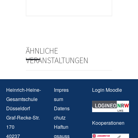
ÄHNLICHE
VERANSTALTUNGEN
Heinrich-Heine-
Impres
Login Moodle
Gesamtschule
sum
Düsseldorf
Datens
Graf-Recke-Str.
chutz
Kooperationen
170
Haftun
40237
gsauss