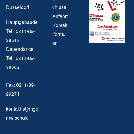
Düsseldorf
chluss
Anfahrt
Hauptgebäude
Kontak
Tel.: 0211-89-
tformul
98512
ar
Dependance
Tel.: 0211-89-
98562
Fax: 0211-89-
29274
kontakt[at]hhge.
nrw.schule