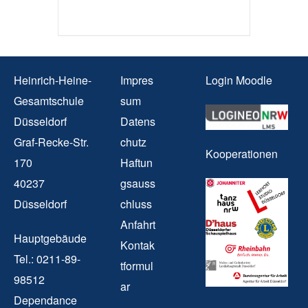
Heinrich-Heine-
Impres
Login Moodle
Gesamtschule
sum
Düsseldorf
Datens
Graf-Recke-Str.
chutz
Kooperationen
170
Haftun
40237
gsauss
Düsseldorf
chluss
Anfahrt
Hauptgebäude
Kontak
Tel.: 0211-89-
tformul
98512
ar
Dependance