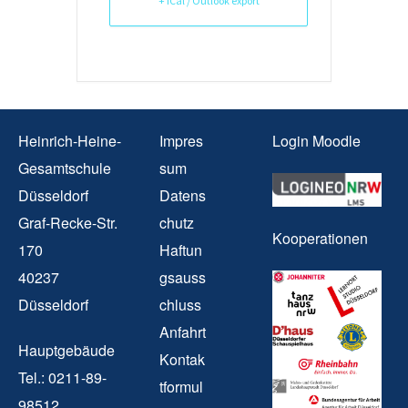
+ iCal / Outlook export
Heinrich-Heine-
Impres
Login Moodle
Gesamtschule
sum
Düsseldorf
Datens
Graf-Recke-Str.
chutz
Kooperationen
170
Haftun
40237
gsauss
Düsseldorf
chluss
Anfahrt
Hauptgebäude
Kontak
Tel.: 0211-89-
tformul
98512