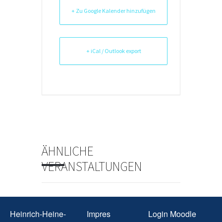
+ Zu Google Kalender hinzufügen
+ iCal / Outlook export
ÄHNLICHE
VERANSTALTUNGEN
Heinrich-Heine-
Impres
Login Moodle