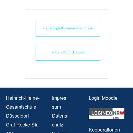
+ Zu Google Kalender hinzufügen
+ iCal / Outlook export
Heinrich-Heine-
Impres
Login Moodle
Gesamtschule
sum
Düsseldorf
Datens
Graf-Recke-Str.
chutz
Kooperationen