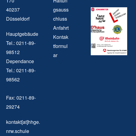
170
Haftun
40237
gsauss
Düsseldorf
chluss
Anfahrt
Hauptgebäude
Kontak
Tel.: 0211-89-
tformul
98512
ar
Dependance
Tel.: 0211-89-
98562
Fax: 0211-89-
29274
kontakt[at]hhge.
nrw.schule