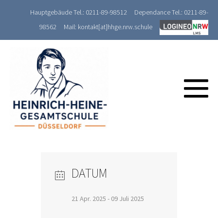
Zum
Hauptgebäude Tel.: 0211-89-98512
Dependance Tel.: 0211-89-
Inhalt
98562
Mail: kontakt[at]hhge.nrw.schule
springen
M
Sc
DATUM
21 Apr. 2025
- 09 Juli 2025