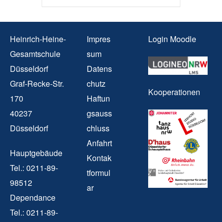
Heinrich-Heine-
Impres
Login Moodle
Gesamtschule
sum
Düsseldorf
Datens
Graf-Recke-Str.
chutz
Kooperationen
170
Haftun
40237
gsauss
Düsseldorf
chluss
Anfahrt
Hauptgebäude
Kontak
Tel.: 0211-89-
tformul
98512
ar
Dependance
Tel.: 0211-89-