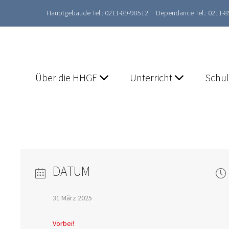
Hauptgebäude Tel.: 0211-89-98512
Dependance Tel.: 0211-
Über die HHGE
Unterricht
Schu
DATUM
31 März 2025
Vorbei!