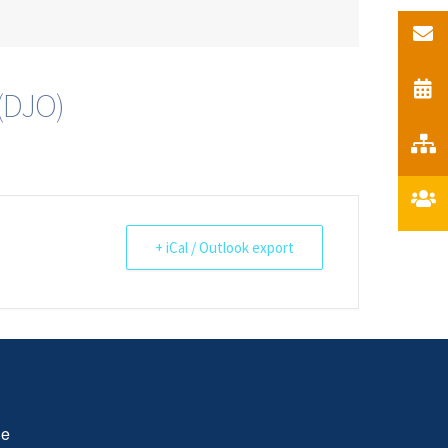
(DJO)
+ iCal / Outlook export
le