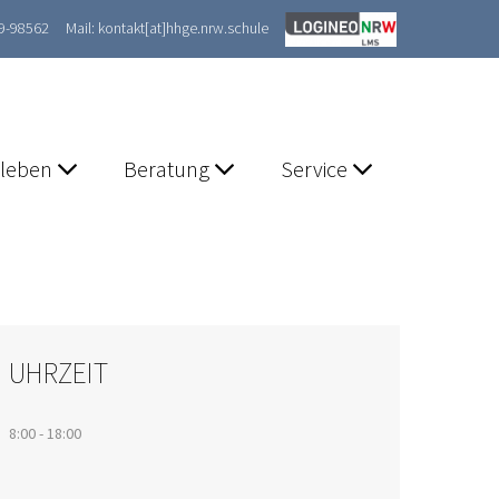
89-98562
Mail: kontakt[at]hhge.nrw.schule
lleben
Beratung
Service
UHRZEIT
8:00 - 18:00