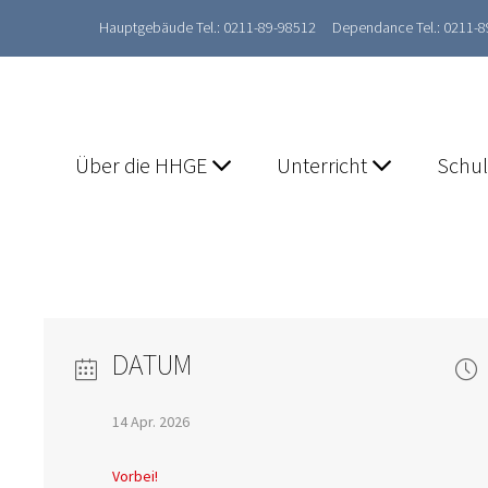
Hauptgebäude Tel.: 0211-89-98512
Dependance Tel.: 0211-
Über die HHGE
Unterricht
Schu
DATUM
14 Apr. 2026
Vorbei!