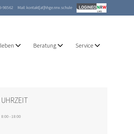
89-98562
Mail: kontakt[at]hhge.nrw.schule
lleben
Beratung
Service
UHRZEIT
8:00 - 18:00