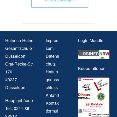
+ iCal / Outlook export
Heinrich-Heine-
Impres
Login Moodle
Gesamtschule
sum
Düsseldorf
Datens
Graf-Recke-Str.
chutz
Kooperationen
170
Haftun
40237
gsauss
Düsseldorf
chluss
Anfahrt
Hauptgebäude
Kontak
Tel.: 0211-89-
tformul
98512