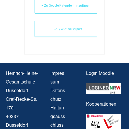
+ Zu Google Kalender hinzufügen
+ iCal / Outlook export
Heinrich-Heine-
Impres
Login Moodle
Gesamtschule
sum
Düsseldorf
Datens
Graf-Recke-Str.
chutz
Kooperationen
170
Haftun
40237
gsauss
Düsseldorf
chluss