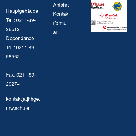
Anfahrt
Hauptgebäude
Kontak
Tel.: 0211-89-
tformul
98512
ar
Dependance
Tel.: 0211-89-
98562
Fax: 0211-89-
29274
kontakt[at]hhge.
nrw.schule