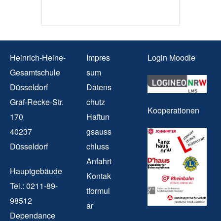
Heinrich-Heine-
Impres
Login Moodle
Gesamtschule
sum
Düsseldorf
Datens
Graf-Recke-Str.
chutz
Kooperationen
170
Haftun
40237
gsauss
Düsseldorf
chluss
Anfahrt
Hauptgebäude
Kontak
Tel.: 0211-89-
tformul
98512
ar
Dependance