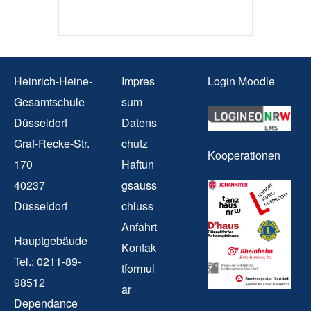
Heinrich-Heine-
Impres
Login Moodle
Gesamtschule
sum
Düsseldorf
Datens
Graf-Recke-Str.
chutz
Kooperationen
170
Haftun
40237
gsauss
Düsseldorf
chluss
Anfahrt
Hauptgebäude
Kontak
Tel.: 0211-89-
tformul
98512
ar
Dependance