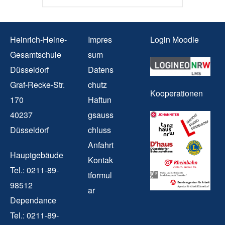
Heinrich-Heine-
Impres
Login Moodle
Gesamtschule
sum
Düsseldorf
Datens
Graf-Recke-Str.
chutz
Kooperationen
170
Haftun
40237
gsauss
Düsseldorf
chluss
Anfahrt
Hauptgebäude
Kontak
Tel.: 0211-89-
tformul
98512
ar
Dependance
Tel.: 0211-89-