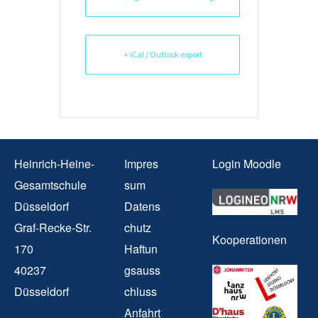
+ iCal / Outlook export
Heinrich-Heine-
Impres
Login Moodle
Gesamtschule
sum
Düsseldorf
Datens
Graf-Recke-Str.
chutz
Kooperationen
170
Haftun
40237
gsauss
Düsseldorf
chluss
Anfahrt