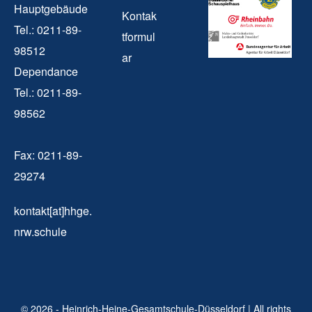
Hauptgebäude
Kontak
Tel.: 0211-89-
tformul
98512
ar
Dependance
Tel.: 0211-89-
98562
Fax: 0211-89-
29274
kontakt[at]hhge.
nrw.schule
© 2026 - Heinrich-Heine-Gesamtschule-Düsseldorf | All rights