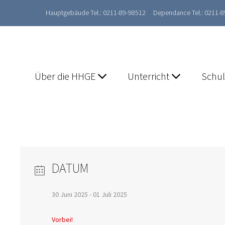
Hauptgebäude Tel.: 0211-89-98512
Dependance Tel.: 0211-
Über die HHGE
Unterricht
Schu
DATUM
30 Juni 2025
- 01 Juli 2025
Vorbei!