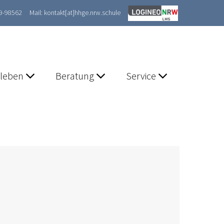
89-98562
Mail: kontakt[at]hhge.nrw.schule
lleben
Beratung
Service