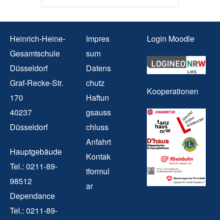
Heinrich-Heine-
Impres
Login Moodle
Gesamtschule
sum
Düsseldorf
Datens
Graf-Recke-Str.
chutz
Kooperationen
170
Haftun
40237
gsauss
Düsseldorf
chluss
Anfahrt
Hauptgebäude
Kontak
Tel.: 0211-89-
tformul
98512
ar
Dependance
Tel.: 0211-89-