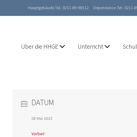
Hauptgebäude Tel.: 0211-89-98512
Dependance Tel.: 0211-
Über die HHGE
Unterricht
Schu
DATUM
08 Mai 2023
Vorbei!