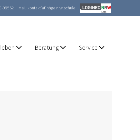
89-98562
Mail: kontakt[at]hhge.nrw.schule
lleben
Beratung
Service