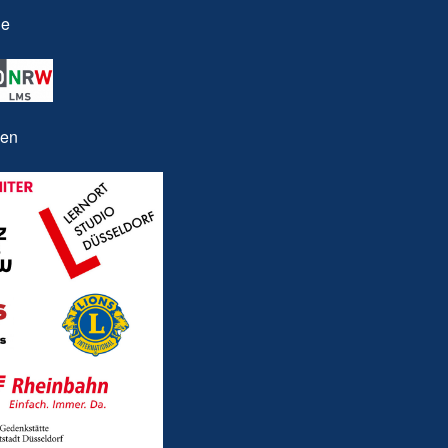
le
nen