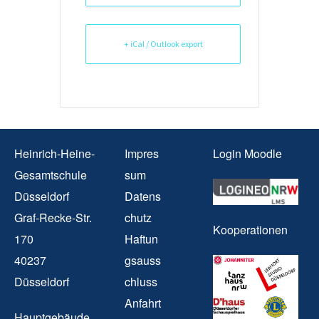
+ iCal / Outlook export
Heinrich-Heine-
Impres
Login Moodle
Gesamtschule
sum
Düsseldorf
Datens
Graf-Recke-Str.
chutz
Kooperationen
170
Haftun
40237
gsauss
Düsseldorf
chluss
Anfahrt
Hauptgebäude