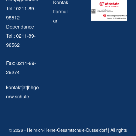
Kontak
Tel.: 0211-89-
tformul
98512
ar
Dependance
Tel.: 0211-89-
98562
Fax: 0211-89-
29274
kontakt[at]hhge.
nrw.schule
© 2026 - Heinrich-Heine-Gesamtschule-Düsseldorf | All rights