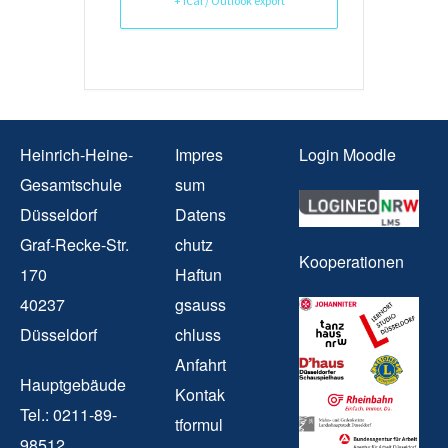
+ iCal / Outlook export
Heinrich-Heine-
Impres
Login Moodle
Gesamtschule
sum
Düsseldorf
Datens
Graf-Recke-Str.
chutz
Kooperationen
170
Haftun
40237
gsauss
Düsseldorf
chluss
Anfahrt
Hauptgebäude
Kontak
Tel.: 0211-89-
tformul
98512