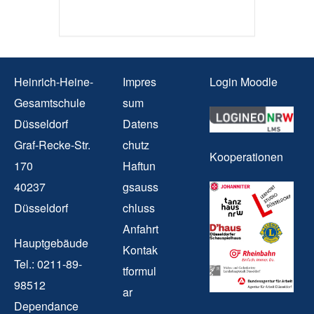
Heinrich-Heine-
Impres
Login Moodle
Gesamtschule
sum
Düsseldorf
Datens
Graf-Recke-Str.
chutz
Kooperationen
170
Haftun
40237
gsauss
Düsseldorf
chluss
Anfahrt
Hauptgebäude
Kontak
Tel.: 0211-89-
tformul
98512
ar
Dependance