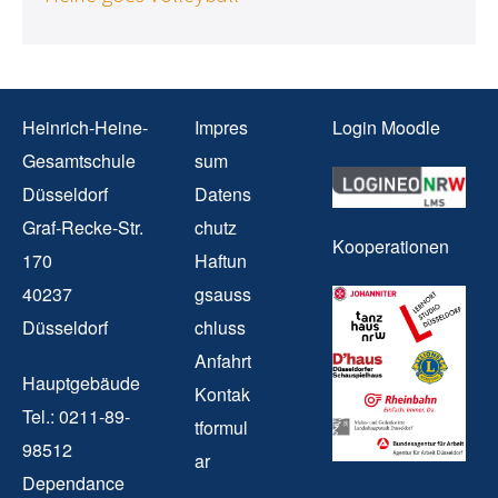
Heinrich-Heine-
Impres
Login Moodle
Gesamtschule
sum
Düsseldorf
Datens
Graf-Recke-Str.
chutz
Kooperationen
170
Haftun
40237
gsauss
Düsseldorf
chluss
Anfahrt
Hauptgebäude
Kontak
Tel.: 0211-89-
tformul
98512
ar
Dependance