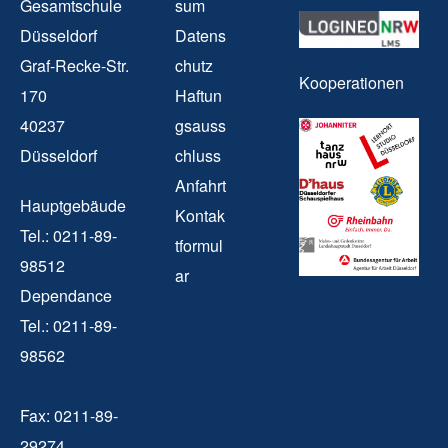
Gesamtschule
sum
Düsseldorf
Datens
Graf-Recke-Str.
chutz
Kooperationen
170
Haftun
40237
gsauss
Düsseldorf
chluss
Anfahrt
Hauptgebäude
Kontak
Tel.: 0211-89-
tformul
98512
ar
Dependance
Tel.: 0211-89-
98562
Fax: 0211-89-
29274