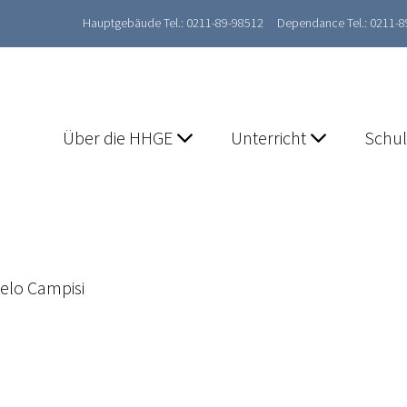
Hauptgebäude Tel.: 0211-89-98512
Dependance Tel.: 0211-
Über die HHGE
Unterricht
Schu
elo Campisi