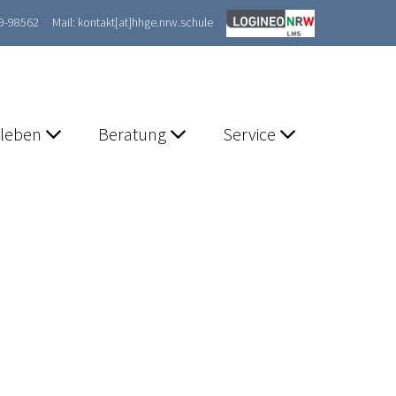
89-98562
Mail: kontakt[at]hhge.nrw.schule
lleben
Beratung
Service