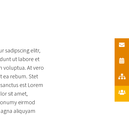
 sadipscing elitr,
unt ut labore et
 voluptua. At vero
t ea rebum. Stet
 sanctus est Lorem
or sit amet,
m nonumy eirmod
 magna aliquyam