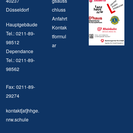
40237
gsauss
Düsseldorf
chluss
Anfahrt
Hauptgebäude
Kontak
Tel.: 0211-89-
tformul
98512
ar
Dependance
Tel.: 0211-89-
98562
Fax: 0211-89-
29274
kontakt[at]hhge.
nrw.schule