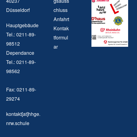
40237
gsauss
Düsseldorf
chluss
Anfahrt
Hauptgebäude
Kontak
Tel.: 0211-89-
tformul
98512
ar
Dependance
Tel.: 0211-89-
98562
Fax: 0211-89-
29274
kontakt[at]hhge.
nrw.schule