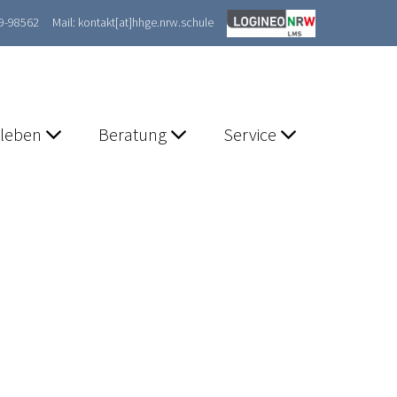
89-98562
Mail: kontakt[at]hhge.nrw.schule
lleben
Beratung
Service