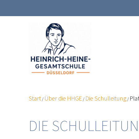
Zum
Inhalt
springen
Start
Über die HHGE
Die Schulleitung
Pla
/
/
/
DIE SCHULLEITU