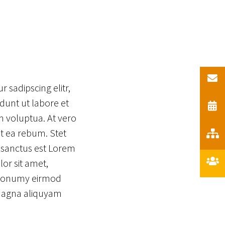
 sadipscing elitr,
unt ut labore et
 voluptua. At vero
t ea rebum. Stet
 sanctus est Lorem
or sit amet,
m nonumy eirmod
 magna aliquyam