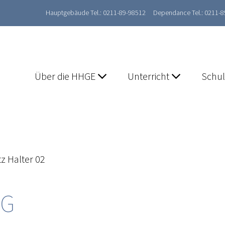
Hauptgebäude Tel.: 0211-89-98512
Dependance Tel.: 0211-
Über die HHGE
Unterricht
Schu
tz Halter 02
NG