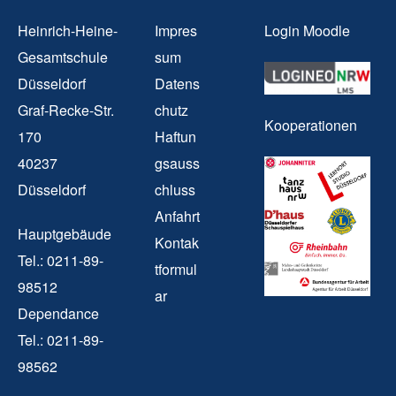
Heinrich-Heine-
Impres
Login Moodle
Gesamtschule
sum
Düsseldorf
Datens
Graf-Recke-Str.
chutz
Kooperationen
170
Haftun
40237
gsauss
Düsseldorf
chluss
Anfahrt
Hauptgebäude
Kontak
Tel.: 0211-89-
tformul
98512
ar
Dependance
Tel.: 0211-89-
98562