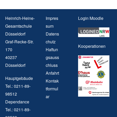
Heinrich-Heine-
Impres
Login Moodle
Gesamtschule
sum
Düsseldorf
Datens
Graf-Recke-Str.
chutz
Kooperationen
170
Haftun
40237
gsauss
Düsseldorf
chluss
Anfahrt
Hauptgebäude
Kontak
Tel.: 0211-89-
tformul
98512
ar
Dependance
Tel.: 0211-89-