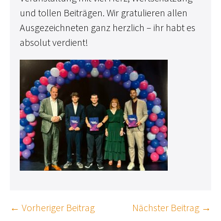
und tollen Beiträgen. Wir gratulieren allen
Ausgezeichneten ganz herzlich – ihr habt es
absolut verdient!
Beitragsnavigation
← Vorheriger Beitrag
Nächster Beitrag →