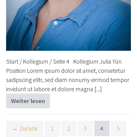
Start / Kollegium / Seite 4 Kollegium Julia Yün
Position Lorem ipsum dolor sit amet, consetetur
sadipscing elitr, sed diam nonumy eirmod tempor
invidunt ut labore et dolore magna [...]
Weiter lesen
Julia
Yün
← Zurück
1
2
3
4
5