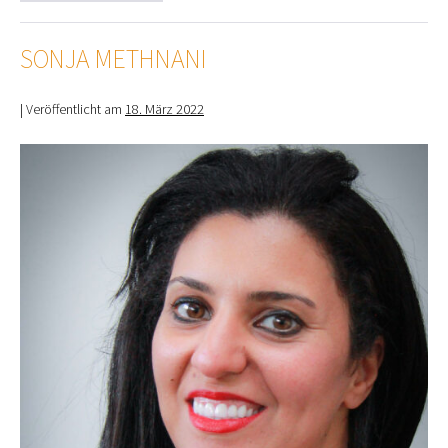
Müller-
Staude
SONJA METHNANI
|
Veröffentlicht am
18. März 2022
Sonja
Methnani