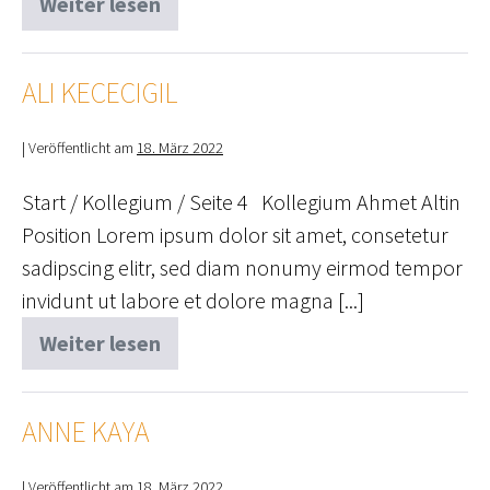
Weiter lesen
Jacqueline
Köllner
ALI KECECIGIL
|
Veröffentlicht am
18. März 2022
Start / Kollegium / Seite 4 Kollegium Ahmet Altin
Position Lorem ipsum dolor sit amet, consetetur
sadipscing elitr, sed diam nonumy eirmod tempor
invidunt ut labore et dolore magna [...]
Weiter lesen
Ali
Kececigil
ANNE KAYA
|
Veröffentlicht am
18. März 2022