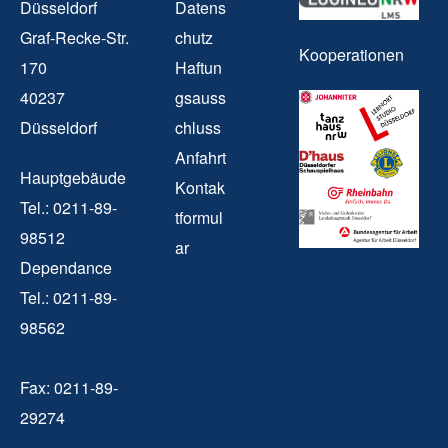
Düsseldorf
Datens
Graf-Recke-Str.
chutz
Kooperationen
170
Haftun
40237
gsauss
Düsseldorf
chluss
Anfahrt
Hauptgebäude
Kontak
Tel.: 0211-89-
tformul
98512
ar
Dependance
Tel.: 0211-89-
98562
Fax: 0211-89-
29274