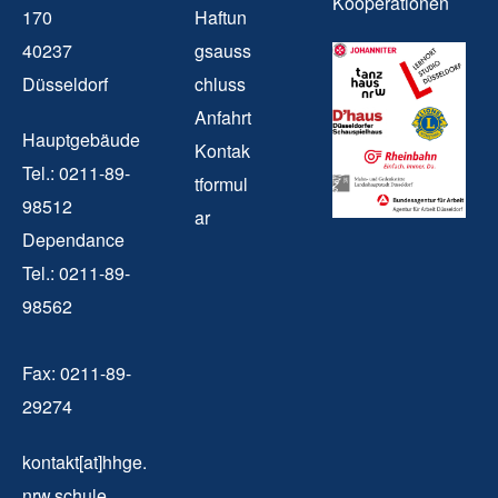
Kooperationen
170
Haftun
40237
gsauss
Düsseldorf
chluss
Anfahrt
Hauptgebäude
Kontak
Tel.: 0211-89-
tformul
98512
ar
Dependance
Tel.: 0211-89-
98562
Fax: 0211-89-
29274
kontakt[at]hhge.
nrw.schule