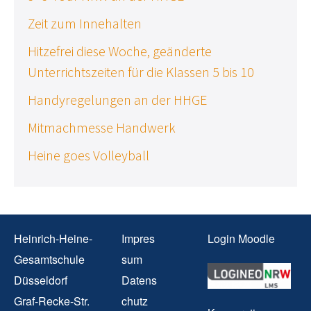
Zeit zum Innehalten
Hitzefrei diese Woche, geänderte
Unterrichtszeiten für die Klassen 5 bis 10
Handyregelungen an der HHGE
Mitmachmesse Handwerk
Heine goes Volleyball
Heinrich-Heine-
Impres
Login Moodle
Gesamtschule
sum
Düsseldorf
Datens
Graf-Recke-Str.
chutz