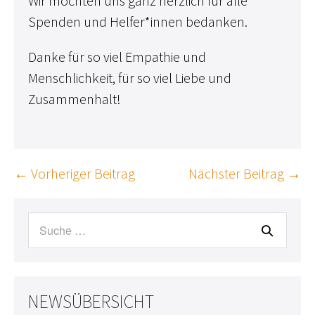
Wir möchten uns ganz herzlich für alle
Spenden und Helfer*innen bedanken.
Danke für so viel Empathie und
Menschlichkeit, für so viel Liebe und
Zusammenhalt!
Beitragsnavigation
← Vorheriger Beitrag
Nächster Beitrag →
Suche
nach:
NEWSÜBERSICHT