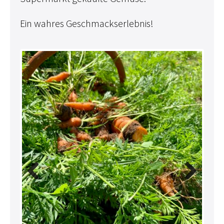
Ein wahres Geschmackserlebnis!
Previ
Next
ous