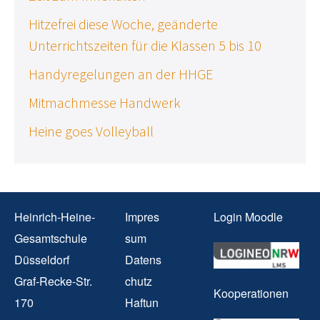
Hitzefrei diese Woche, geänderte
Unterrichtszeiten für die Klassen 5 bis 10
Handyregelungen an der HHGE
Mitmachmesse Handwerk
Heine goes Volleyball
Heinrich-Heine-
Impres
Login Moodle
Gesamtschule
sum
Düsseldorf
Datens
Graf-Recke-Str.
chutz
Kooperationen
170
Haftun