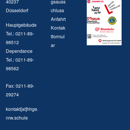
40237
gsauss
Düsseldorf
chluss
Anfahrt
Hauptgebäude
Kontak
Tel.: 0211-89-
tformul
98512
ar
Dependance
Tel.: 0211-89-
98562
Fax: 0211-89-
29274
kontakt[at]hhge.
nrw.schule