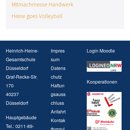
Mitmachmesse Handwerk
Heine goes Volleyball
Heinrich-Heine-
Impres
Login Moodle
Gesamtschule
sum
Düsseldorf
Datens
Graf-Recke-Str.
chutz
Kooperationen
170
Haftun
40237
gsauss
Düsseldorf
chluss
Anfahrt
Hauptgebäude
Kontak
Tel.: 0211-89-
tformul