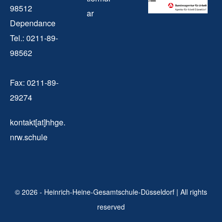
98512
ar
Dependance
Tel.: 0211-89-
98562
Fax: 0211-89-
29274
kontakt[at]hhge.
nrw.schule
© 2026 - Heinrich-Heine-Gesamtschule-Düsseldorf | All rights
reserved